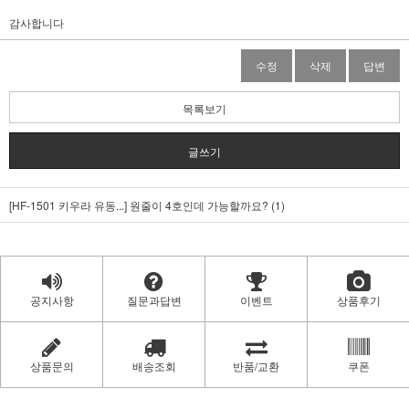
감사합니다
수정
삭제
답변
목록보기
글쓰기
[HF-1501 키우라 유동...]
원줄이 4호인데 가능할까요? (1)
공지사항
질문과답변
이벤트
상품후기
상품문의
배송조회
반품/교환
쿠폰