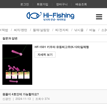
로그인
|
회원가입
|
장바구니
|
배송조회
떡밥
/
써치/랜턴
/
뜰채/살림망
/
찌/전자찌
/
낚시줄
/
바늘
/
소
질문과 답변
HF-1501 키우라 유동찌고무(K-120)일체형
자세히 보기
원줄이 4호인데 가능할까요?
신광인
|
2024-11-13
|
조회수 374