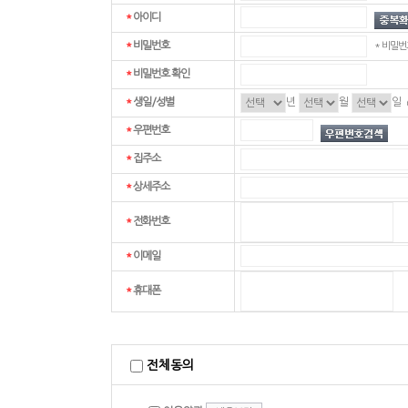
*
아이디
*
비밀번호
* 비밀번
*
비밀번호 확인
*
생일/성별
년
월
일
*
우편번호
*
집주소
*
상세주소
*
전화번호
*
이메일
*
휴대폰
전체동의