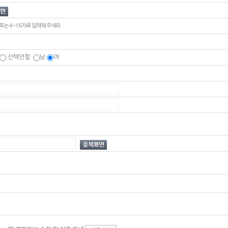
호는 4~16자로 입력해 주세요.
선택안함
남
여