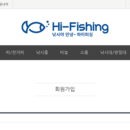
문내역
찌/전자찌
낚시줄
바늘
소품
낚시대/받침대
회원가입