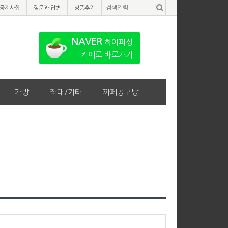
공지사항
질문과 답변
상품후기
NAVER
하이피싱
카페로 바로가기
가방
좌대/기타
까페공구방