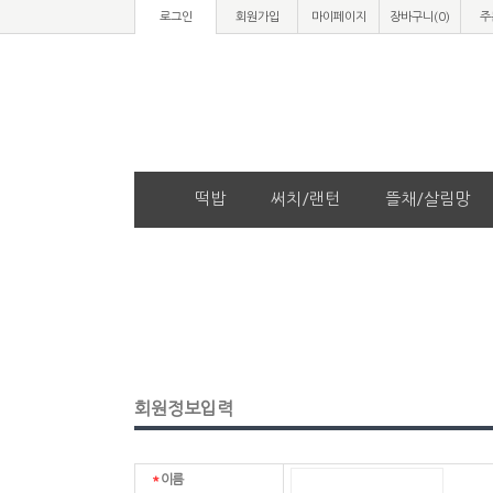
로그인
회원가입
마이페이지
장바구니(
0
)
주
떡밥
써치/랜턴
뜰채/살림망
회원정보입력
*
이름