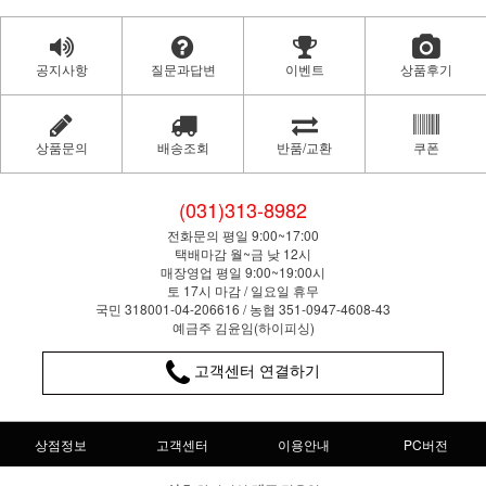
공지사항
질문과답변
이벤트
상품후기
상품문의
배송조회
반품/교환
쿠폰
(031)313-8982
전화문의 평일 9:00~17:00
택배마감 월~금 낮 12시
매장영업 평일 9:00~19:00시
토 17시 마감 / 일요일 휴무
국민 318001-04-206616 / 농협 351-0947-4608-43
예금주 김윤임(하이피싱)
고객센터 연결하기
상점정보
고객센터
이용안내
PC버전