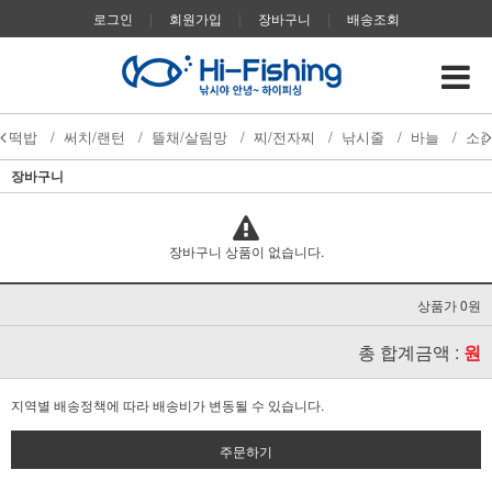
로그인
|
회원가입
|
장바구니
|
배송조회
떡밥
/
써치/랜턴
/
뜰채/살림망
/
찌/전자찌
/
낚시줄
/
바늘
/
소
장바구니
장바구니 상품이 없습니다.
상품가 0원
총 합계금액 :
원
지역별 배송정책에 따라 배송비가 변동될 수 있습니다.
주문하기