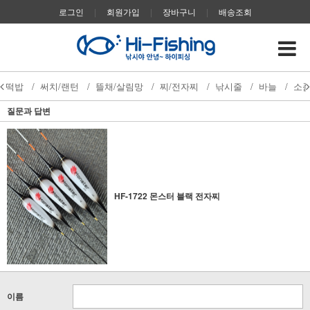
로그인
|
회원가입
|
장바구니
|
배송조회
떡밥
/
써치/랜턴
/
뜰채/살림망
/
찌/전자찌
/
낚시줄
/
바늘
/
소
질문과 답변
HF-1722 몬스터 블랙 전자찌
이름