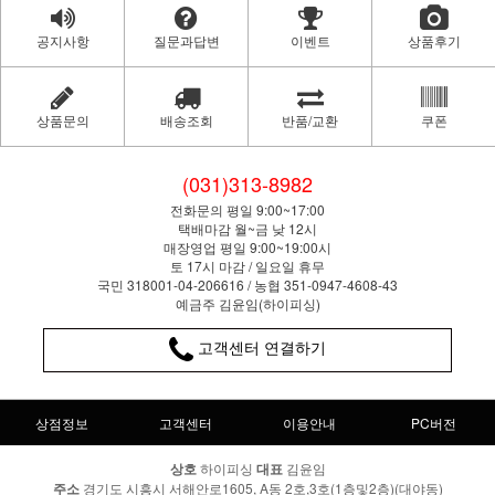
공지사항
질문과답변
이벤트
상품후기
상품문의
배송조회
반품/교환
쿠폰
(031)313-8982
전화문의 평일 9:00~17:00
택배마감 월~금 낮 12시
매장영업 평일 9:00~19:00시
토 17시 마감 / 일요일 휴무
국민 318001-04-206616 / 농협 351-0947-4608-43
예금주 김윤임(하이피싱)
고객센터 연결하기
상점정보
고객센터
이용안내
PC버전
상호
하이피싱
대표
김윤임
주소
경기도 시흥시 서해안로1605, A동 2호,3호(1층및2층)(대야동)