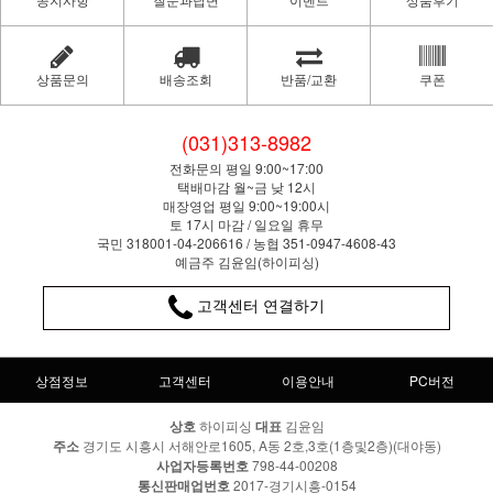
상품문의
배송조회
반품/교환
쿠폰
(031)313-8982
전화문의 평일 9:00~17:00
택배마감 월~금 낮 12시
매장영업 평일 9:00~19:00시
토 17시 마감 / 일요일 휴무
국민 318001-04-206616 / 농협 351-0947-4608-43
예금주 김윤임(하이피싱)
고객센터 연결하기
상점정보
고객센터
이용안내
PC버전
상호
하이피싱
대표
김윤임
주소
경기도 시흥시 서해안로1605, A동 2호,3호(1층및2층)(대야동)
사업자등록번호
798-44-00208
통신판매업번호
2017-경기시흥-0154