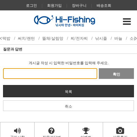
로그인
|
회원가입
|
장바구니
|
배송조회
떡밥
/
써치/랜턴
/
뜰채/살림망
/
찌/전자찌
/
낚시줄
/
바늘
/
소
질문과 답변
게시글 작성 시 입력한 비밀번호를 입력해 주세요.
확인
목록
취소
공지사항
질문과답변
이벤트
상품후기