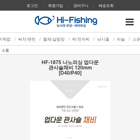
로그인
|
회원가입
|
장바구니
|
배송조회
떡밥
/
써치/랜턴
/
뜰채/살림망
/
찌/전자찌
/
낚시줄
/
바늘
/
소
소품
HF-1875 나노피싱 업다운
관사슬채비 120mm
[D40/P40]