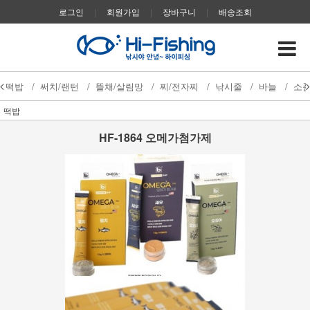
로그인
|
회원가입
|
장바구니
|
배송조회
떡밥
/
써치/랜턴
/
뜰채/살림망
/
찌/전자찌
/
낚시줄
/
바늘
/
소
떡밥
HF-1864 오메가첨가제