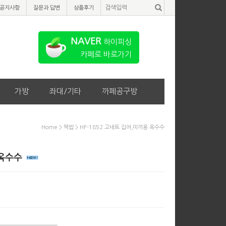
공지사항
질문과 답변
상품후기
NAVER
하이피싱
카페로 바로가기
가방
좌대/기타
까페공구방
Home
>
떡밥
> HF-1852 고네트 집어,미끼용 옥수수
 옥수수