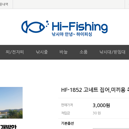
문내역
찌/전자찌
낚시줄
바늘
소품
낚시대/받침대
HF-1852 고네트 집어,미끼용
3,000원
판매가격
적립금
30 원
기본옵션