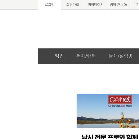
로그인
회원가입
마이페이지
장바구니(
0
)
주
떡밥
써치/랜턴
뜰채/살림망