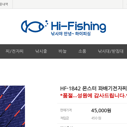
문내역
찌/전자찌
낚시줄
바늘
소품
낚시대/받침대
HF-1842 몬스터 꽈배기전자찌
*품절...성원에 감사드립니다.
45,000원
판매가격
적립금
450 원