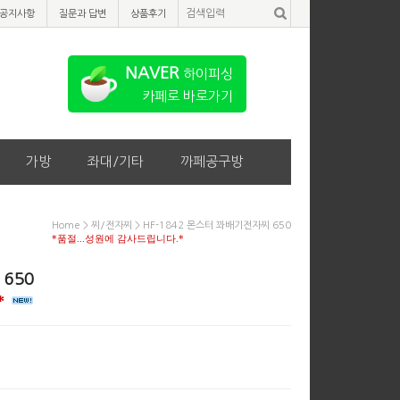
공지사항
질문과 답변
상품후기
NAVER
하이피싱
카페로 바로가기
가방
좌대/기타
까페공구방
Home
>
찌/전자찌
> HF-1842 몬스터 꽈배기전자찌 650
*품절...성원에 감사드립니다.*
 650
*