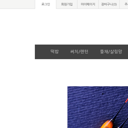
로그인
회원가입
마이페이지
장바구니(
0
)
주
떡밥
써치/랜턴
뜰채/살림망