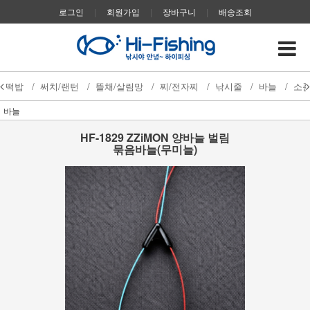
로그인
|
회원가입
|
장바구니
|
배송조회
떡밥
/
써치/랜턴
/
뜰채/살림망
/
찌/전자찌
/
낚시줄
/
바늘
/
소
바늘
HF-1829 ZZiMON 양바늘 벌림
묶음바늘(무미늘)