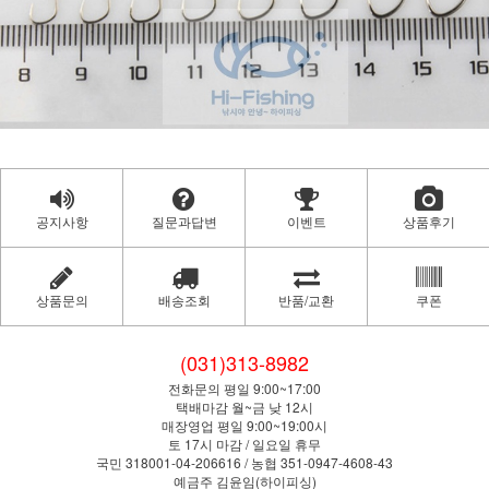
공지사항
질문과답변
이벤트
상품후기
상품문의
배송조회
반품/교환
쿠폰
(031)313-8982
전화문의 평일 9:00~17:00
택배마감 월~금 낮 12시
매장영업 평일 9:00~19:00시
토 17시 마감 / 일요일 휴무
국민 318001-04-206616 / 농협 351-0947-4608-43
예금주 김윤임(하이피싱)