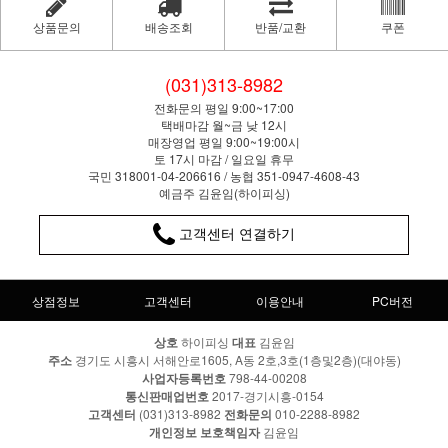
상품문의
배송조회
반품/교환
쿠폰
(031)313-8982
전화문의 평일 9:00~17:00
택배마감 월~금 낮 12시
매장영업 평일 9:00~19:00시
토 17시 마감 / 일요일 휴무
국민 318001-04-206616 / 농협 351-0947-4608-43
예금주 김윤임(하이피싱)
고객센터 연결하기
상점정보
고객센터
이용안내
PC버전
상호
하이피싱
대표
김윤임
주소
경기도 시흥시 서해안로1605, A동 2호,3호(1층및2층)(대야동)
사업자등록번호
798-44-00208
통신판매업번호
2017-경기시흥-0154
고객센터
(031)313-8982
전화문의
010-2288-8982
개인정보 보호책임자
김윤임