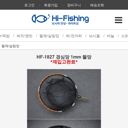
로그인
|
회원가입
|
장바구니
|
배송조회
떡밥
/
써치/랜턴
/
뜰채/살림망
/
찌/전자찌
/
낚시줄
/
바늘
/
소
뜰채/살림망
HF-1827 경심망 1mm 뜰망
*재입고완료*