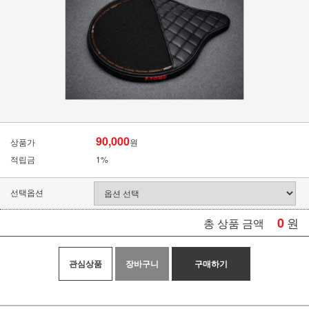
90,000
상품가
원
적립금
1%
선택옵션
0
원
총 상품 금액
관심상품
장바구니
구매하기