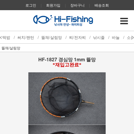
로그인
|
회원가입
|
장바구니
|
배송조회
떡밥
/
써치/랜턴
/
뜰채/살림망
/
찌/전자찌
/
낚시줄
/
바늘
/
소
뜰채/살림망
HF-1827 경심망 1mm 뜰망
*재입고완료*