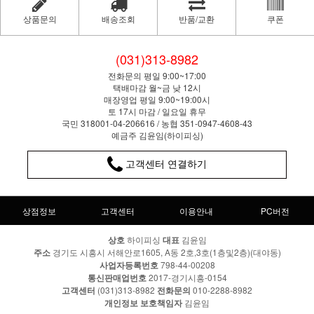
상품문의
배송조회
반품/교환
쿠폰
(031)313-8982
전화문의 평일 9:00~17:00
택배마감 월~금 낮 12시
매장영업 평일 9:00~19:00시
토 17시 마감 / 일요일 휴무
국민 318001-04-206616 / 농협 351-0947-4608-43
예금주 김윤임(하이피싱)
고객센터 연결하기
상점정보
고객센터
이용안내
PC버전
상호
하이피싱
대표
김윤임
주소
경기도 시흥시 서해안로1605, A동 2호,3호(1층및2층)(대야동)
사업자등록번호
798-44-00208
통신판매업번호
2017-경기시흥-0154
고객센터
(031)313-8982
전화문의
010-2288-8982
개인정보 보호책임자
김윤임