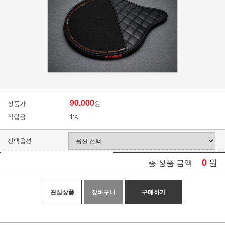
90,000
상품가
원
적립금
1%
선택옵션
0
원
총 상품 금액
관심상품
장바구니
구매하기