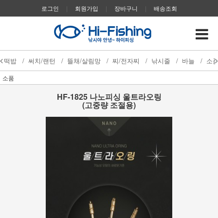
로그인
|
회원가입
|
장바구니
|
배송조회
떡밥
/
써치/랜턴
/
뜰채/살림망
/
찌/전자찌
/
낚시줄
/
바늘
/
소
소품
HF-1825 나노피싱 울트라오링
(고중량 조절용)