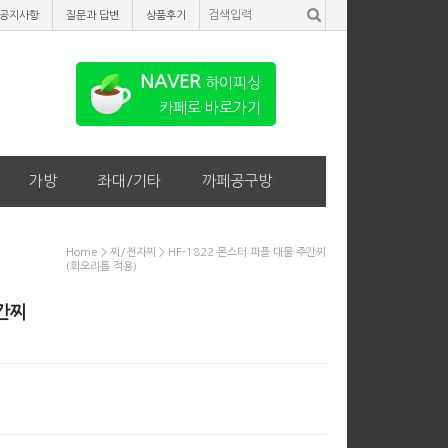
공지사항
질문과 답변
상품후기
NAVER
하이피싱
카페로 바로가기
가방
좌대/기타
까페공구방
Home
>
찌/전자찌
> HF-1822 몬스터 퍼플 대물 주간찌
(회오리톱 적용)
주간찌