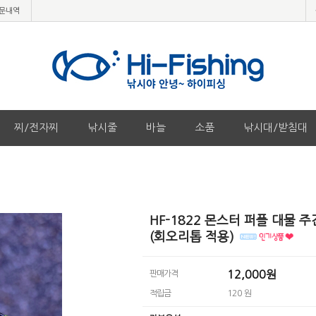
문내역
찌/전자찌
낚시줄
바늘
소품
낚시대/받침대
HF-1822 몬스터 퍼플 대물 
(회오리톱 적용)
12,000원
판매가격
적립금
120 원