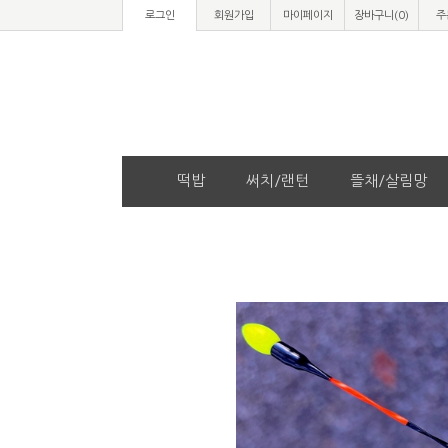
로그인
회원가입
마이페이지
장바구니(
0
)
주
떡밥
써치/랜턴
뜰채/살림망