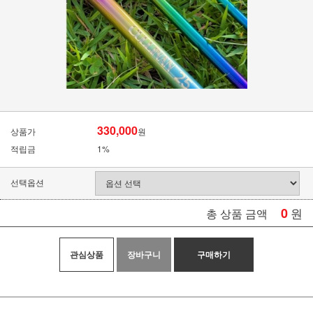
330,000
상품가
원
적립금
1%
선택옵션
0
원
총 상품 금액
관심상품
장바구니
구매하기