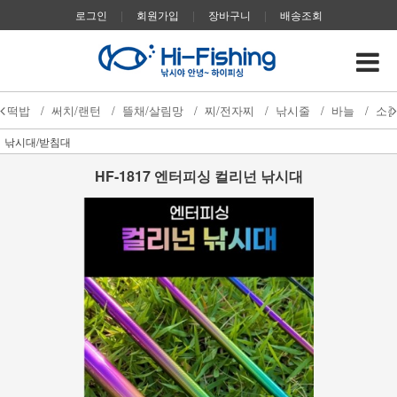
로그인
|
회원가입
|
장바구니
|
배송조회
떡밥
/
써치/랜턴
/
뜰채/살림망
/
찌/전자찌
/
낚시줄
/
바늘
/
소
낚시대/받침대
HF-1817 엔터피싱 컬리넌 낚시대