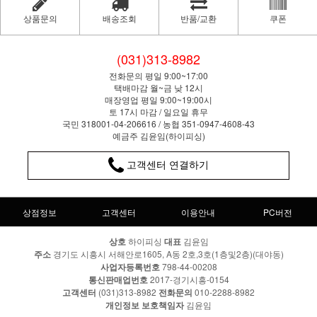
상품문의
배송조회
반품/교환
쿠폰
(031)313-8982
전화문의 평일 9:00~17:00
택배마감 월~금 낮 12시
매장영업 평일 9:00~19:00시
토 17시 마감 / 일요일 휴무
국민 318001-04-206616 / 농협 351-0947-4608-43
예금주 김윤임(하이피싱)
고객센터 연결하기
상점정보
고객센터
이용안내
PC버전
상호
하이피싱
대표
김윤임
주소
경기도 시흥시 서해안로1605, A동 2호,3호(1층및2층)(대야동)
사업자등록번호
798-44-00208
통신판매업번호
2017-경기시흥-0154
고객센터
(031)313-8982
전화문의
010-2288-8982
개인정보 보호책임자
김윤임