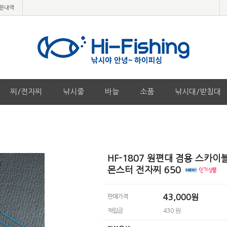
문내역
찌/전자찌
낚시줄
바늘
소품
낚시대/받침대
HF-1807 원편대 겸용 스카이
몬스터 전자찌 650
43,000원
판매가격
적립금
430 원