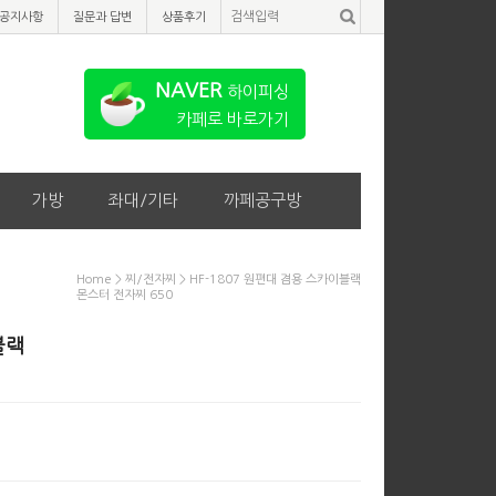
공지사항
질문과 답변
상품후기
NAVER
하이피싱
카페로 바로가기
가방
좌대/기타
까페공구방
Home
>
찌/전자찌
> HF-1807 원편대 겸용 스카이블랙
몬스터 전자찌 650
블랙