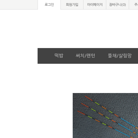
로그인
회원가입
마이페이지
장바구니(
0
)
주
떡밥
써치/랜턴
뜰채/살림망