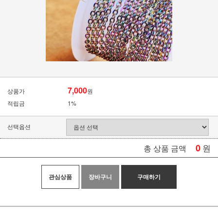
7,000
상품가
원
적립금
1%
선택옵션
0
원
총 상품 금액
관심상품
장바구니
구매하기