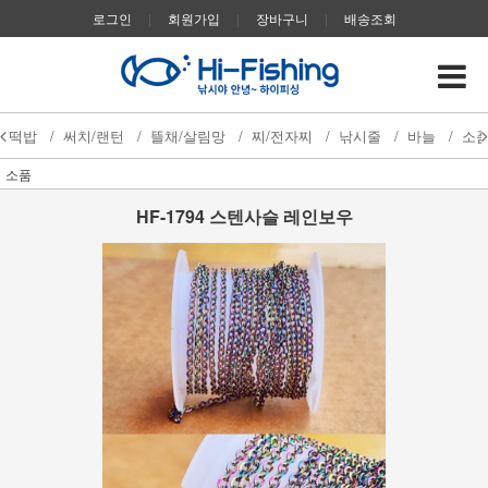
로그인
|
회원가입
|
장바구니
|
배송조회
떡밥
/
써치/랜턴
/
뜰채/살림망
/
찌/전자찌
/
낚시줄
/
바늘
/
소
소품
HF-1794 스텐사슬 레인보우