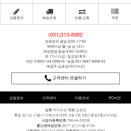
상품문의
배송조회
반품/교환
쿠폰
(031)313-8982
전화문의 평일 9:00~17:00
택배마감 월~금 낮 12시
매장영업 평일 9:00~19:00시
토 17시 마감 / 일요일 휴무
국민 318001-04-206616 / 농협 351-0947-4608-43
예금주 김윤임(하이피싱)
고객센터 연결하기
상점정보
고객센터
이용안내
PC버전
상호
하이피싱
대표
김윤임
주소
경기도 시흥시 서해안로1605, A동 2호,3호(1층및2층)(대야동)
사업자등록번호
798-44-00208
통신판매업번호
2017-경기시흥-0154
고객센터
(031)313-8982
전화문의
010-2288-8982