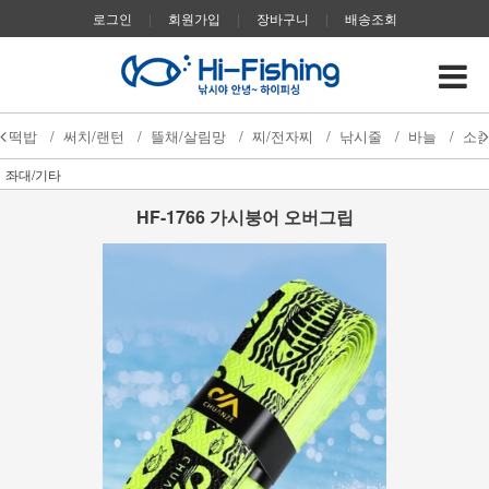
로그인
|
회원가입
|
장바구니
|
배송조회
떡밥
/
써치/랜턴
/
뜰채/살림망
/
찌/전자찌
/
낚시줄
/
바늘
/
소
좌대/기타
HF-1766 가시붕어 오버그립