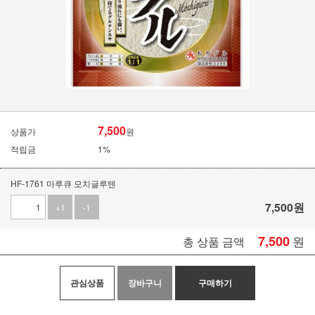
7,500
상품가
원
적립금
1%
HF-1761 마루큐 모치글루텐
7,500
원
+1
-1
7,500
원
총 상품 금액
관심상품
장바구니
구매하기