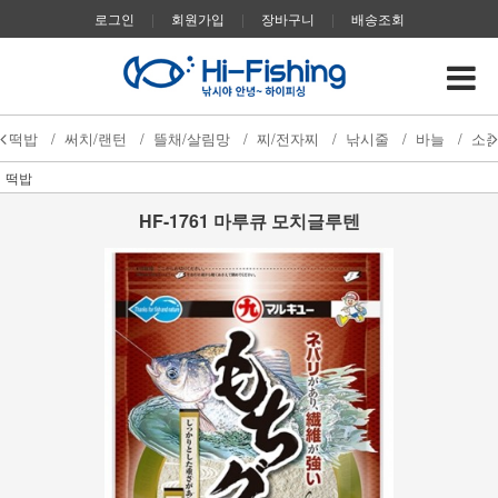
로그인
|
회원가입
|
장바구니
|
배송조회
떡밥
/
써치/랜턴
/
뜰채/살림망
/
찌/전자찌
/
낚시줄
/
바늘
/
소
떡밥
HF-1761 마루큐 모치글루텐