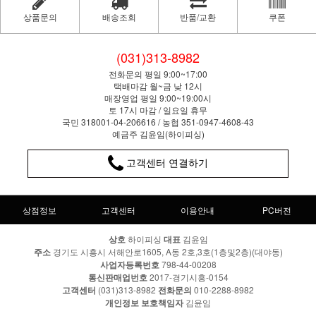
상품문의
배송조회
반품/교환
쿠폰
(031)313-8982
전화문의 평일 9:00~17:00
택배마감 월~금 낮 12시
매장영업 평일 9:00~19:00시
토 17시 마감 / 일요일 휴무
국민 318001-04-206616 / 농협 351-0947-4608-43
예금주 김윤임(하이피싱)
고객센터 연결하기
상점정보
고객센터
이용안내
PC버전
상호
하이피싱
대표
김윤임
주소
경기도 시흥시 서해안로1605, A동 2호,3호(1층및2층)(대야동)
사업자등록번호
798-44-00208
통신판매업번호
2017-경기시흥-0154
고객센터
(031)313-8982
전화문의
010-2288-8982
개인정보 보호책임자
김윤임