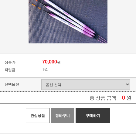
70,000
상품가
원
적립금
1%
선택옵션
0
원
총 상품 금액
관심상품
장바구니
구매하기