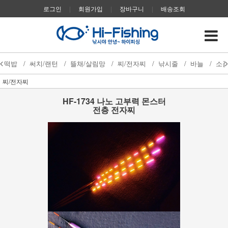
로그인
|
회원가입
|
장바구니
|
배송조회
떡밥
/
써치/랜턴
/
뜰채/살림망
/
찌/전자찌
/
낚시줄
/
바늘
/
소
찌/전자찌
HF-1734 나노 고부력 몬스터
전층 전자찌