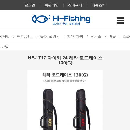
로그인
|
회원가입
|
장바구니
|
배송조회
떡밥
/
써치/랜턴
/
뜰채/살림망
/
찌/전자찌
/
낚시줄
/
바늘
/
소
가방
HF-1717 다이와 24 헤라 로드케이스
130(G)