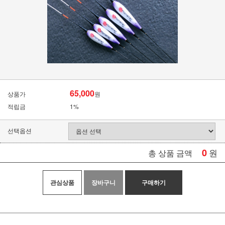
65,000
상품가
원
적립금
1%
선택옵션
0
원
총 상품 금액
관심상품
장바구니
구매하기