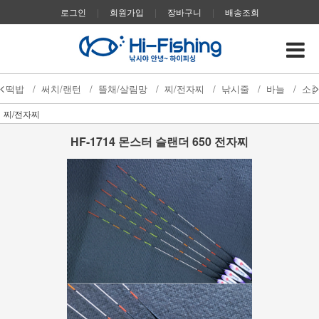
로그인
|
회원가입
|
장바구니
|
배송조회
떡밥
/
써치/랜턴
/
뜰채/살림망
/
찌/전자찌
/
낚시줄
/
바늘
/
소
찌/전자찌
HF-1714 몬스터 슬랜더 650 전자찌