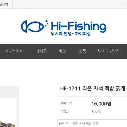
문내역
찌/전자찌
낚시줄
바늘
소품
낚시대/받침대
HF-1711 라온 자석 떡밥 긁개
16,000
원
판매가격
적립금
160 원
HF-1711 라온 자석 떡밥 긁개