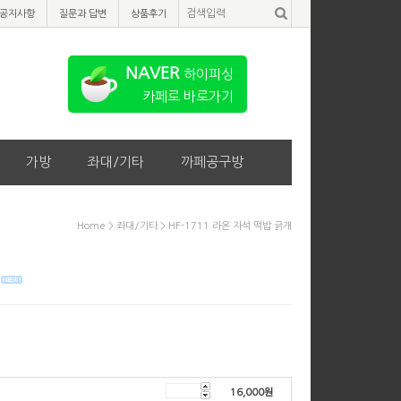
공지사항
질문과 답변
상품후기
NAVER
하이피싱
카페로 바로가기
가방
좌대/기타
까페공구방
Home
>
좌대/기타
> HF-1711 라온 자석 떡밥 긁개
16,000
원