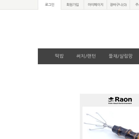
로그인
회원가입
마이페이지
장바구니(
0
)
주
떡밥
써치/랜턴
뜰채/살림망