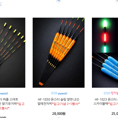
스터 퍼플 스마트
HF-1830 몬스터 슬림 양면 LED
HF-1823 몬스
*입고
*입고기념 2+1행사*
*입고기
간 밝기유지력
얼레전자찌
스카이블랙
+1행사*
28,000원
25,