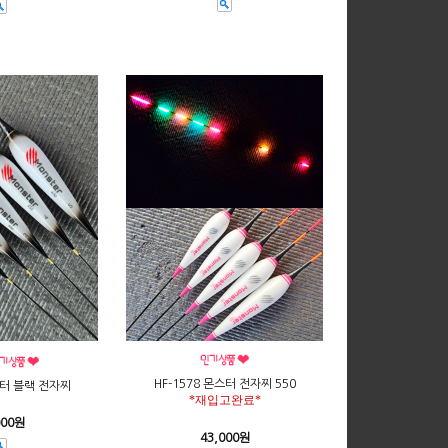
HF-1578 몬스터 전자찌 550
스터 블랙 전자찌
*재입고완료*
000원
43,000원