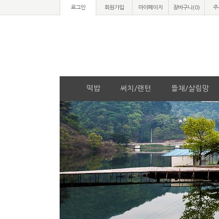
로그인
회원가입
마이페이지
장바구니(
0
)
주
떡밥
써치/랜턴
뜰채/살림망