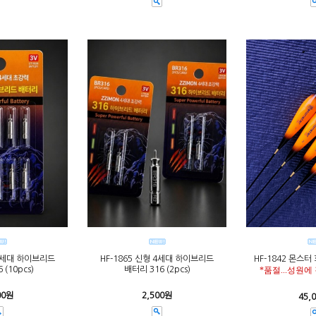
 4세대 하이브리드
HF-1865 신형 4세대 하이브리드
HF-1842 몬스터
 (10pcs)
배터리 316 (2pcs)
*품절...성원에
00원
2,500원
45,