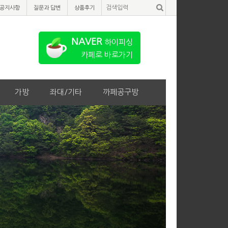
공지사항
질문과 답변
상품후기
NAVER
하이피싱
카페로 바로가기
가방
좌대/기타
까페공구방