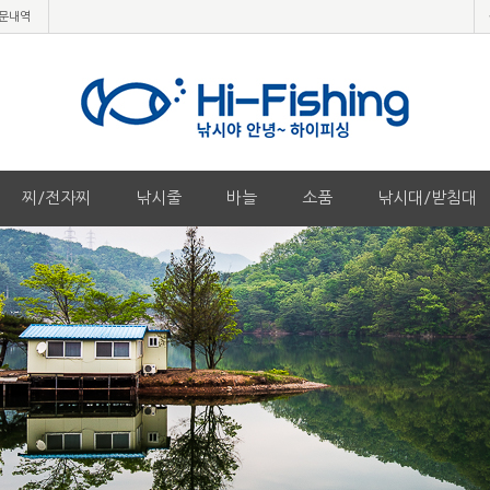
문내역
찌/전자찌
낚시줄
바늘
소품
낚시대/받침대