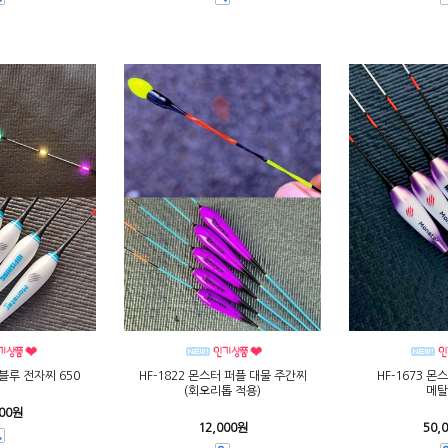
터블루 전자찌 650
HF-1673 몬
HF-1822 몬스터 퍼플 대물 주간찌
메탈
(회오리톱 적용)
000원
50,
12,000원