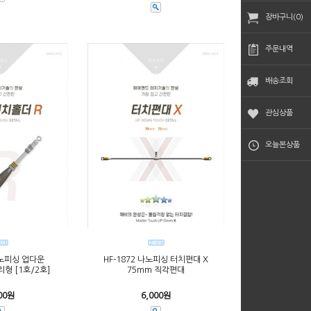
장바구니(0)
주문내역
배송조회
관심상품
오늘본상품
나노피싱 업다운
HF-1872 나노피싱 터치편대 X
형 [1호/2호]
75mm 직각편대
00원
6,000원