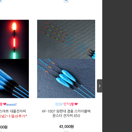
터 스마트 대물전자찌
HF-1807 원편대 겸용 스카이블랙
념2+1/옵션추가*
몬스터 전자찌 650
43,000원
000원