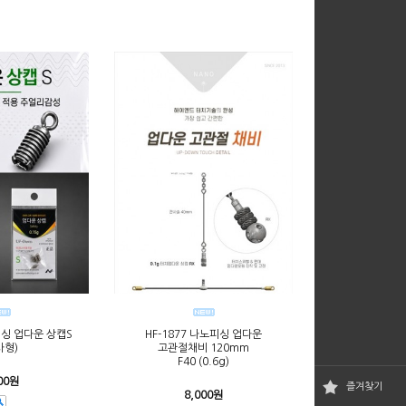
피싱 업다운 상캡S
HF-1877 나노피싱 업다운
사형)
고관절채비 120mm
F40 (0.6g)
00원
즐겨찾기
8,000원