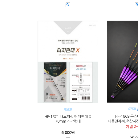
HF-1869 몬
HF-1871 나노피싱 터치편대 X
70mm 직각편대
대물전자찌.초장시
기념 2
6,000원