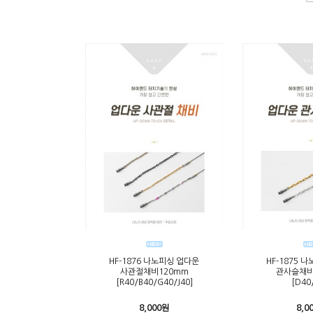
HF-1876 나노피싱 업다운
HF-1875 
사관절채비120mm
관사슬채비
[R40/B40/G40/J40]
[D40
8,000원
8,0