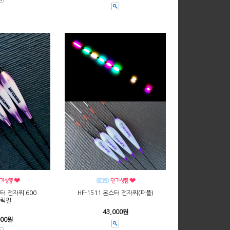
스터 전자찌 600
HF-1511 몬스터 전자찌(퍼플)
릭필
43,000원
000원