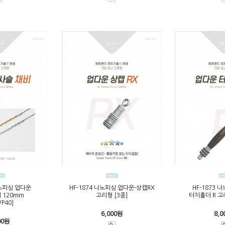
나노피싱 업다운
HF-1874 나노피싱 업다운-상캡RX
HF-1873 
 120mm
고리형 [3종]
터치홀더 R 고리
/P40]
6,000원
8,0
00원