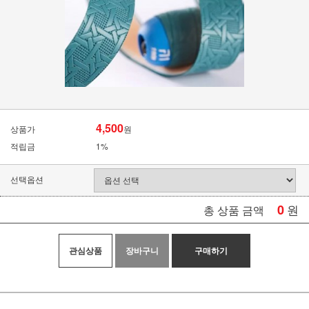
4,500
상품가
원
적립금
1%
선택옵션
0
원
총 상품 금액
관심상품
장바구니
구매하기