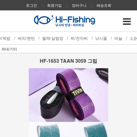
로그인
|
회원가입
|
장바구니
|
배송조회
떡밥
/
써치/랜턴
/
뜰채/살림망
/
찌/전자찌
/
낚시줄
/
바늘
/
소
좌대/기타
HF-1653 TAAN 3059 그립