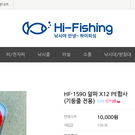
문내역
찌/전자찌
낚시줄
바늘
소품
낚시대/받침대
HF-1590 알파 X12 PE합사
(기둥줄 전용)
10,000원
판매가격
적립금
100 원