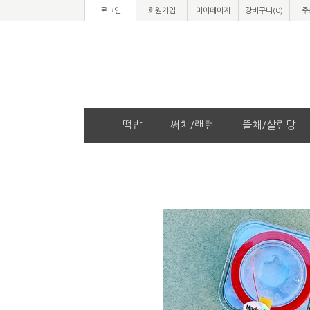
로그인
회원가입
마이페이지
장바구니(
0
)
주
떡밥
써치/랜턴
뜰채/살림망