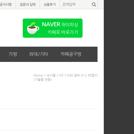
공지사항
질문과 답변
상품후기
NAVER
하이피싱
카페로 바로가기
가방
좌대/기타
까페공구방
Home
>
낚시줄
> HF-1590 알파 X12 PE합사
(기둥줄 전용)