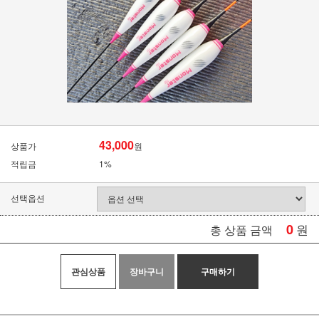
43,000
상품가
원
적립금
1%
선택옵션
0
원
총 상품 금액
관심상품
장바구니
구매하기