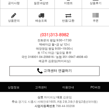
공지사항
질문과답변
이벤트
상품후기
상품문의
배송조회
반품/교환
쿠폰
(031)313-8982
전화문의 평일 9:00~17:00
택배마감 월~금 낮 12시
매장영업 평일 9:00~19:00시
토 17시 마감 / 일요일 휴무
국민 318001-04-206616 / 농협 351-0947-4608-43
예금주 김윤임(하이피싱)
고객센터 연결하기
상점정보
고객센터
이용안내
PC버전
상호
하이피싱
대표
김윤임
주소
경기도 시흥시 서해안로1605, A동 2호,3호(1층및2층)(대야동)
사업자등록번호
798-44-00208