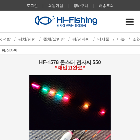
로그인
|
회원가입
|
장바구니
|
배송조회
떡밥
/
써치/랜턴
/
뜰채/살림망
/
찌/전자찌
/
낚시줄
/
바늘
/
소
찌/전자찌
HF-1578 몬스터 전자찌 550
*재입고완료*