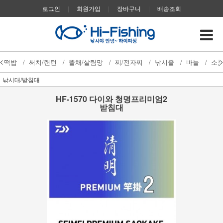
로그인
|
회원가입
|
장바구니
|
배송조회
떡밥
/
써치/랜턴
/
뜰채/살림망
/
찌/전자찌
/
낚시줄
/
바늘
/
소
낚시대/받침대
HF-1570 다이와 청명프리미엄2
받침대