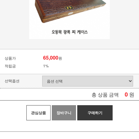
65,000
상품가
원
적립금
1%
선택옵션
0
원
총 상품 금액
관심상품
장바구니
구매하기