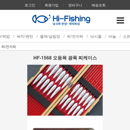
로그인
|
회원가입
|
장바구니
|
배송조회
떡밥
/
써치/랜턴
/
뜰채/살림망
/
찌/전자찌
/
낚시줄
/
바늘
/
소
찌/전자찌
HF-1568 오동목 광폭 찌케이스