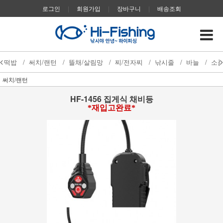
로그인
|
회원가입
|
장바구니
|
배송조회
떡밥
/
써치/랜턴
/
뜰채/살림망
/
찌/전자찌
/
낚시줄
/
바늘
/
소
써치/랜턴
HF-1456 집게식 채비등
*재입고완료*