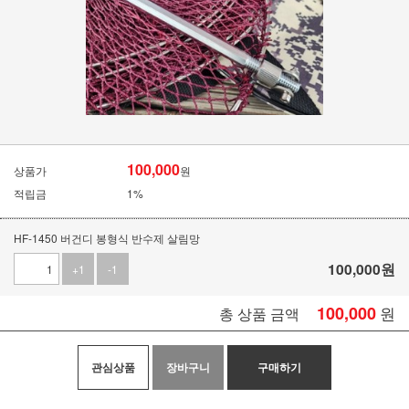
100,000
상품가
원
적립금
1%
HF-1450 버건디 봉형식 반수제 살림망
100,000
원
+1
-1
100,000
원
총 상품 금액
관심상품
장바구니
구매하기