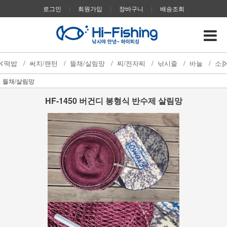
로그인
|
회원가입
|
장바구니
|
배송조회
떡밥
/
써치/랜턴
/
뜰채/살림망
/
찌/전자찌
/
낚시줄
/
바늘
/
소
뜰채/살림망
HF-1450 버건디 봉형식 반수제 살림망