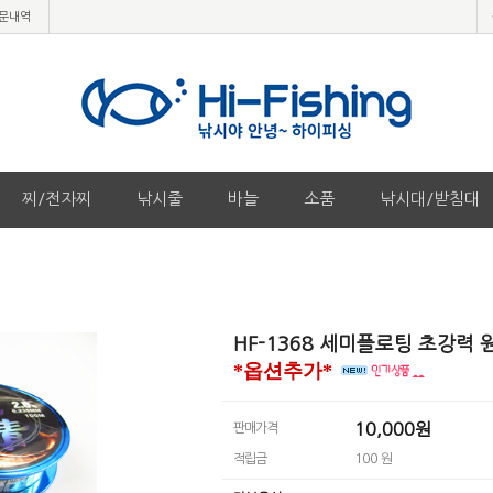
문내역
찌/전자찌
낚시줄
바늘
소품
낚시대/받침대
HF-1368 세미플로팅 초강력 원
*옵션추가*
10,000원
판매가격
적립금
100 원