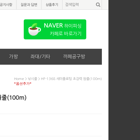
공지사항
질문과 답변
상품후기
NAVER
하이피싱
카페로 바로가기
가방
좌대/기타
까페공구방
Home
>
낚시줄
> HF-1368 세미플로팅 초강력 원줄(100m)
*옵션추가*
줄(100m)