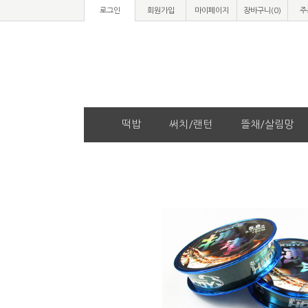
로그인
회원가입
마이페이지
장바구니(
0
)
주
떡밥
써치/랜턴
뜰채/살림망