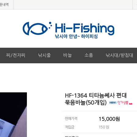
문내역
찌/전자찌
낚시줄
바늘
소품
낚시대/받침대
HF-1364 티타늄쎄사 편대
묶음바늘(50개입)
15,000원
판매가격
적립금
150 원