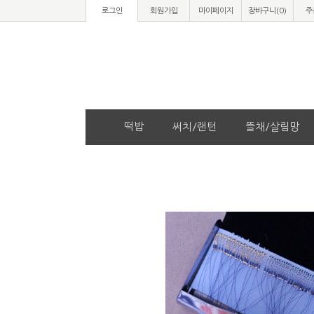
로그인
회원가입
마이페이지
장바구니(
0
)
주
떡밥
써치/랜턴
뜰채/살림망