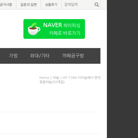
공지사항
질문과 답변
상품후기
NAVER
하이피싱
카페로 바로가기
가방
좌대/기타
까페공구방
Home
>
바늘
> HF-1364 티타늄쎄사 편대
묶음바늘(50개입)