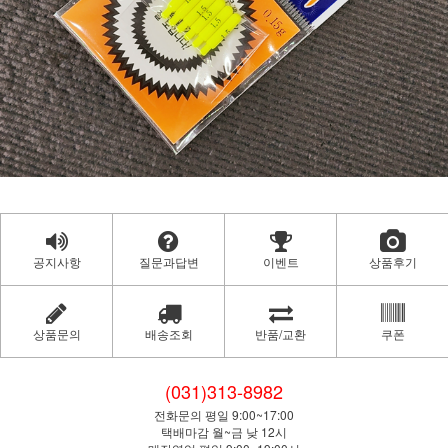
공지사항
질문과답변
이벤트
상품후기
상품문의
배송조회
반품/교환
쿠폰
(031)313-8982
전화문의 평일 9:00~17:00
택배마감 월~금 낮 12시