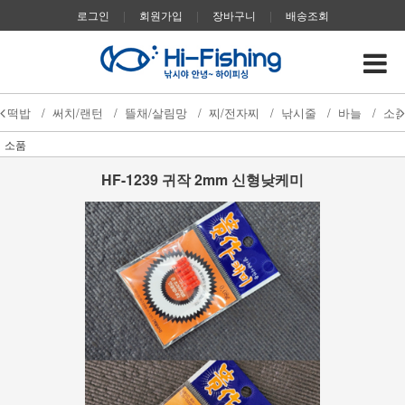
로그인
|
회원가입
|
장바구니
|
배송조회
떡밥
/
써치/랜턴
/
뜰채/살림망
/
찌/전자찌
/
낚시줄
/
바늘
/
소
소품
HF-1239 귀작 2mm 신형낮케미