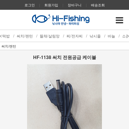
로그인
|
회원가입
|
장바구니
|
배송조회
떡밥
/
써치/랜턴
/
뜰채/살림망
/
찌/전자찌
/
낚시줄
/
바늘
/
소
써치/랜턴
HF-1138 써치 전원공급 케이블