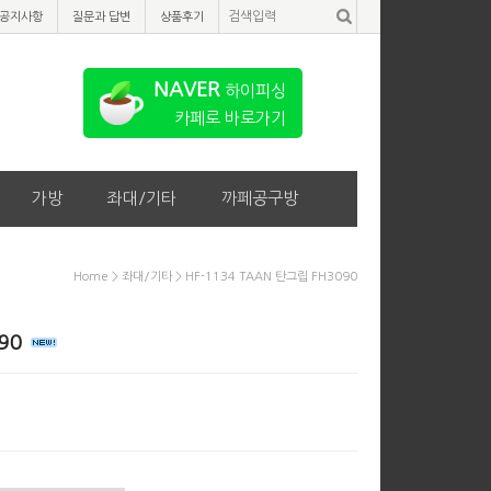
공지사항
질문과 답변
상품후기
NAVER
하이피싱
카페로 바로가기
가방
좌대/기타
까페공구방
Home
>
좌대/기타
> HF-1134 TAAN 탄그립 FH3090
090