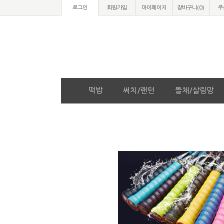
로그인
회원가입
마이페이지
장바구니(
0
)
주
떡밥
써치/랜턴
뜰채/살림망