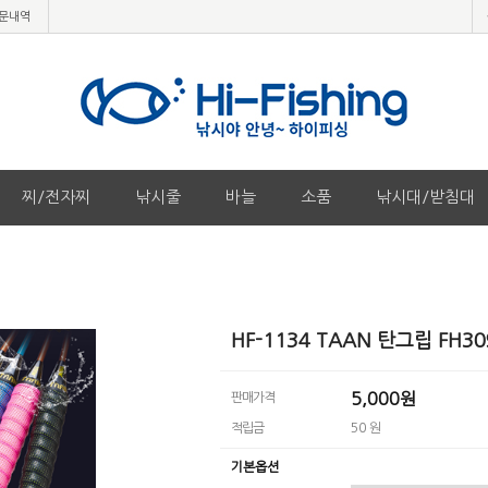
문내역
찌/전자찌
낚시줄
바늘
소품
낚시대/받침대
HF-1134 TAAN 탄그립 FH3
5,000원
판매가격
적립금
50 원
기본옵션