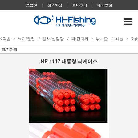
로그인
|
회원가입
|
장바구니
|
배송조회
떡밥
/
써치/랜턴
/
뜰채/살림망
/
찌/전자찌
/
낚시줄
/
바늘
/
소
찌/전자찌
HF-1117 대롱형 찌케이스