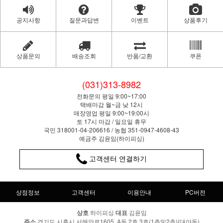
공지사항
질문과답변
이벤트
상품후기
상품문의
배송조회
반품/교환
쿠폰
(031)313-8982
전화문의 평일 9:00~17:00
택배마감 월~금 낮 12시
매장영업 평일 9:00~19:00시
토 17시 마감 / 일요일 휴무
국민 318001-04-206616 / 농협 351-0947-4608-43
예금주 김윤임(하이피싱)
고객센터 연결하기
상점정보
고객센터
이용안내
PC버전
상호
하이피싱
대표
김윤임
주소
경기도 시흥시 서해안로1605, A동 2호,3호(1층및2층)(대야동)