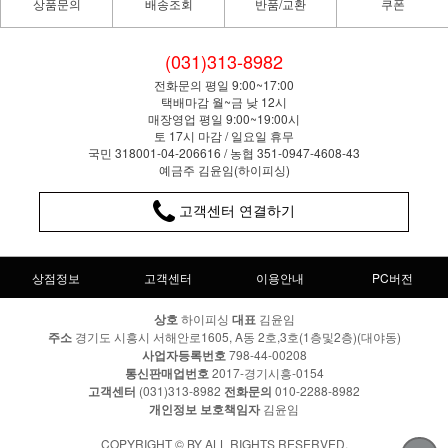
상품문의
배송조회
반품/교환
쿠폰
(031)313-8982
전화문의 평일 9:00~17:00
택배마감 월~금 낮 12시
매장영업 평일 9:00~19:00시
토 17시 마감 / 일요일 휴무
국민 318001-04-206616 / 농협 351-0947-4608-43
예금주 김윤임(하이피싱)
고객센터 연결하기
상점정보
고객센터
이용안내
PC버전
상호
하이피싱
대표
김윤임
주소
경기도 시흥시 서해안로1605, A동 2호,3호(1층및2층)(대야동)
사업자등록번호
798-44-00208
통신판매업번호
2017-경기시흥-0154
고객센터
(031)313-8982
전화문의
010-2288-8982
개인정보 보호책임자
김윤임
COPYRIGHT © BY ALL RIGHTS RESERVED.