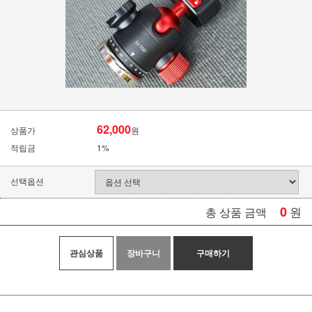
62,000
상품가
원
적립금
1%
선택옵션
0
원
총 상품 금액
관심상품
장바구니
구매하기