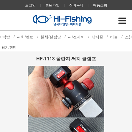
로그인
|
회원가입
|
장바구니
|
배송조회
떡밥
/
써치/랜턴
/
뜰채/살림망
/
찌/전자찌
/
낚시줄
/
바늘
/
소
써치/랜턴
HF-1113 울란지 써치 클램프