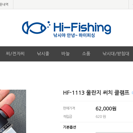
문내역
찌/전자찌
낚시줄
바늘
소품
낚시대/받침대
HF-1113 울란지 써치 클램프
62,000원
판매가격
적립금
620 원
기본옵션