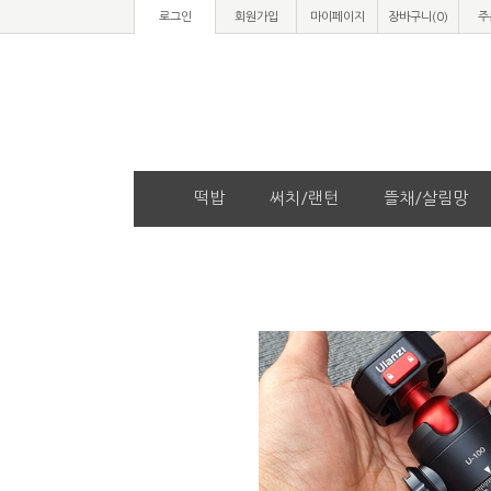
로그인
회원가입
마이페이지
장바구니(
0
)
주
떡밥
써치/랜턴
뜰채/살림망