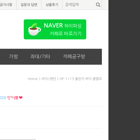
공지사항
질문과 답변
상품후기
NAVER
하이피싱
카페로 바로가기
가방
좌대/기타
까페공구방
Home
>
써치/랜턴
> HF-1113 울란지 써치 클램프