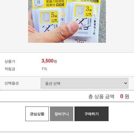
3,500
상품가
원
적립금
1%
선택옵션
0
원
총 상품 금액
관심상품
장바구니
구매하기