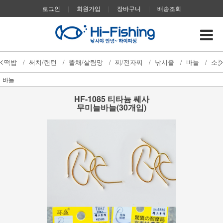
로그인
|
회원가입
|
장바구니
|
배송조회
떡밥
/
써치/랜턴
/
뜰채/살림망
/
찌/전자찌
/
낚시줄
/
바늘
/
소
바늘
HF-1085 티타늄 쎄사
무미늘바늘(30개입)