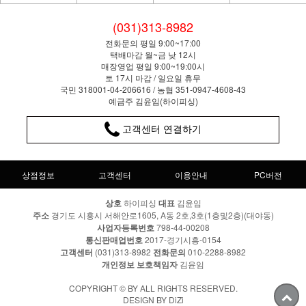
(031)313-8982
전화문의 평일 9:00~17:00
택배마감 월~금 낮 12시
매장영업 평일 9:00~19:00시
토 17시 마감 / 일요일 휴무
국민 318001-04-206616 / 농협 351-0947-4608-43
예금주 김윤임(하이피싱)
고객센터 연결하기
상점정보
고객센터
이용안내
PC버전
상호
하이피싱
대표
김윤임
주소
경기도 시흥시 서해안로1605, A동 2호,3호(1층및2층)(대야동)
사업자등록번호
798-44-00208
통신판매업번호
2017-경기시흥-0154
고객센터
(031)313-8982
전화문의
010-2288-8982
개인정보 보호책임자
김윤임
COPYRIGHT © BY ALL RIGHTS RESERVED.
DESIGN BY DiZi