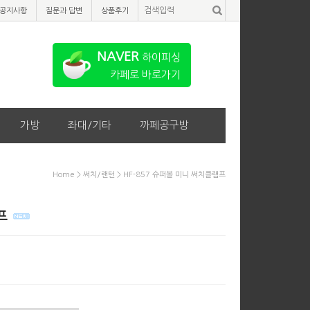
공지사항
질문과 답변
상품후기
NAVER
하이피싱
카페로 바로가기
가방
좌대/기타
까페공구방
Home
>
써치/랜턴
> HF-857 슈퍼볼 미니 써치클램프
램프