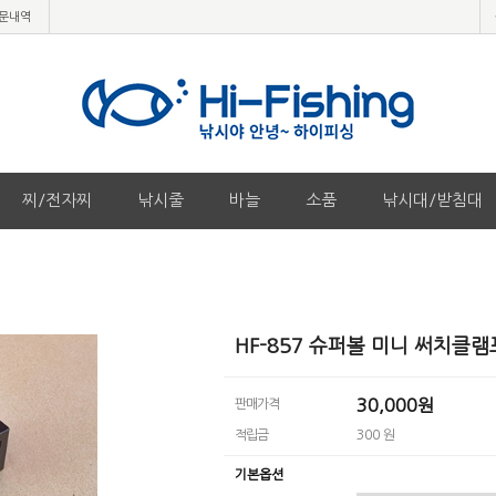
문내역
찌/전자찌
낚시줄
바늘
소품
낚시대/받침대
HF-857 슈퍼볼 미니 써치클
30,000원
판매가격
적립금
300 원
기본옵션