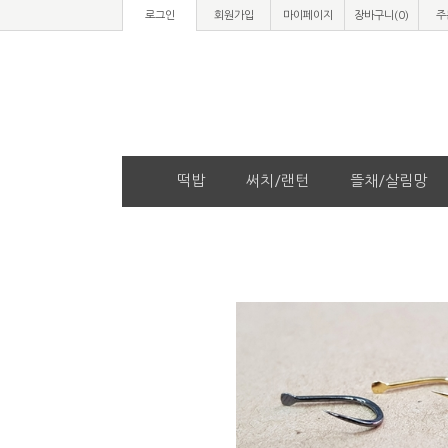
로그인
회원가입
마이페이지
장바구니(
0
)
주
떡밥
써치/랜턴
뜰채/살림망