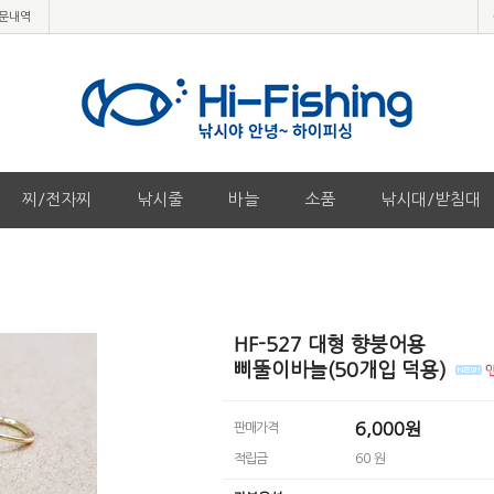
문내역
찌/전자찌
낚시줄
바늘
소품
낚시대/받침대
HF-527 대형 향붕어용
삐뚤이바늘(50개입 덕용)
6,000원
판매가격
적립금
60 원