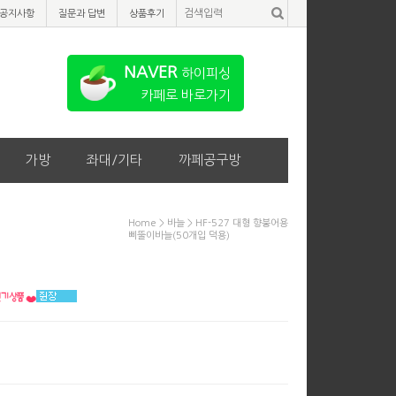
공지사항
질문과 답변
상품후기
NAVER
하이피싱
카페로 바로가기
가방
좌대/기타
까페공구방
Home
>
바늘
> HF-527 대형 향붕어용
삐뚤이바늘(50개입 덕용)