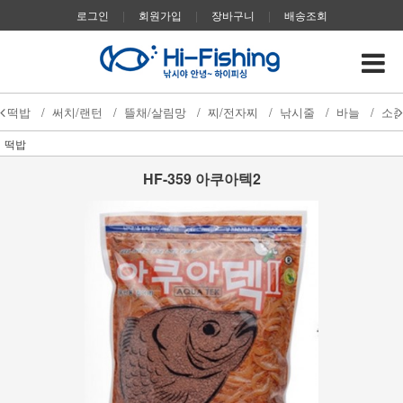
로그인
|
회원가입
|
장바구니
|
배송조회
떡밥
/
써치/랜턴
/
뜰채/살림망
/
찌/전자찌
/
낚시줄
/
바늘
/
소
떡밥
HF-359 아쿠아텍2