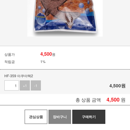
4,500
상품가
원
적립금
1%
HF-359 아쿠아텍2
4,500
원
+1
-1
4,500
원
총 상품 금액
관심상품
장바구니
구매하기