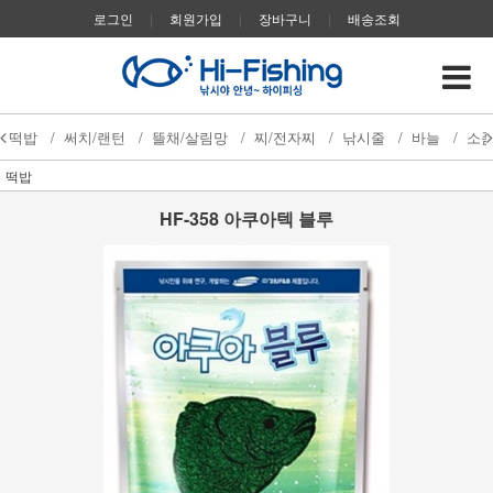
로그인
|
회원가입
|
장바구니
|
배송조회
떡밥
/
써치/랜턴
/
뜰채/살림망
/
찌/전자찌
/
낚시줄
/
바늘
/
소
떡밥
HF-358 아쿠아텍 블루