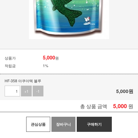
5,000
상품가
원
적립금
1%
HF-358 아쿠아텍 블루
5,000
원
+1
-1
5,000
원
총 상품 금액
관심상품
장바구니
구매하기