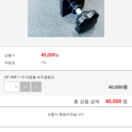
40,000
상품가
원
적립금
1%
HF-468 ㄷ자 대왕볼 써치클램프
40,000
원
+1
-1
40,000
원
총 상품 금액
상품이 품절되었습니다.