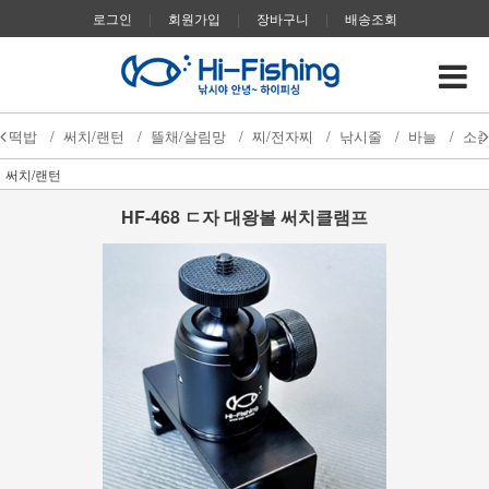
로그인
|
회원가입
|
장바구니
|
배송조회
떡밥
/
써치/랜턴
/
뜰채/살림망
/
찌/전자찌
/
낚시줄
/
바늘
/
소
써치/랜턴
HF-468 ㄷ자 대왕볼 써치클램프