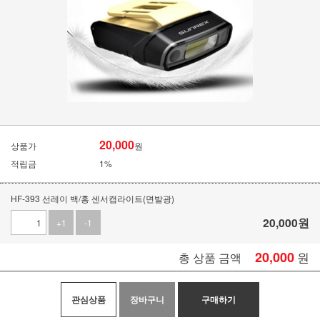
20,000
상품가
원
적립금
1%
HF-393 선레이 백/홍 센서캡라이트(면발광)
20,000
원
+1
-1
20,000
원
총 상품 금액
관심상품
장바구니
구매하기