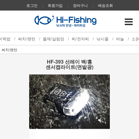
로그인
|
회원가입
|
장바구니
|
배송조회
떡밥
/
써치/랜턴
/
뜰채/살림망
/
찌/전자찌
/
낚시줄
/
바늘
/
소
써치/랜턴
HF-393 선레이 백/홍
센서캡라이트(면발광)