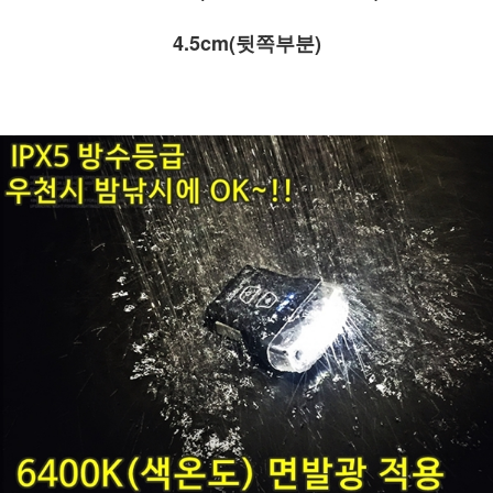
4.5cm(뒷쪽부분)