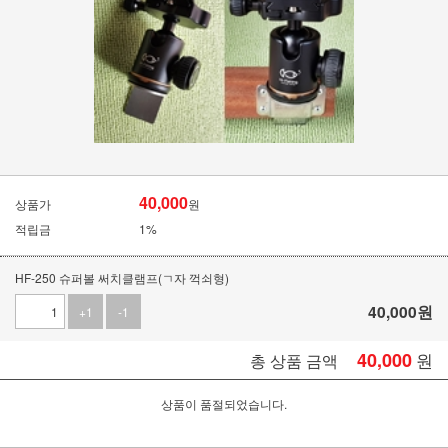
40,000
상품가
원
적립금
1%
HF-250 슈퍼볼 써치클램프(ㄱ자 꺽쇠형)
40,000
원
+1
-1
40,000
원
총 상품 금액
상품이 품절되었습니다.