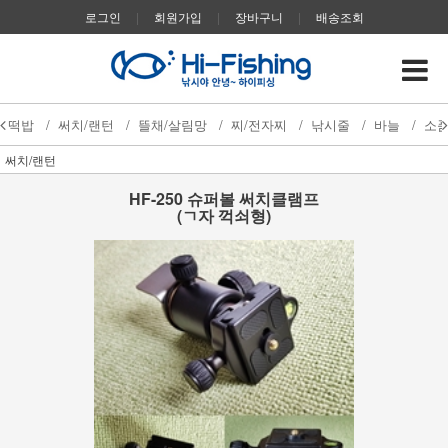
로그인
|
회원가입
|
장바구니
|
배송조회
떡밥
/
써치/랜턴
/
뜰채/살림망
/
찌/전자찌
/
낚시줄
/
바늘
/
소
써치/랜턴
HF-250 슈퍼볼 써치클램프
(ㄱ자 꺽쇠형)